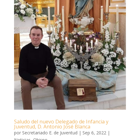
Saludo del nuevo Delegado de Infancia y
Juventud, D. Antonio José Blanca
por
Secretariado E. de Juventud
|
Sep 6, 2022
|
Noticias
,
Obispo