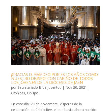
¡GRACIAS D. AMADEO POR ESTOS AÑOS COMO
NUESTRO OBISPO! CON CARIÑO DE TODOS
LOS JÓVENES DE LA DIÓCESIS DE JAÉN
por
Secretariado E. de Juventud
|
Nov 20, 2021
|
Crónicas
,
Obispo
En este día, 20 de noviembre, Vísperas de la
celebración de Cristo Rey, el que hasta ahora ha sido