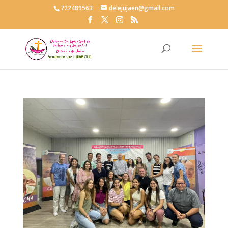
722489563
delejujaen@gmail.com