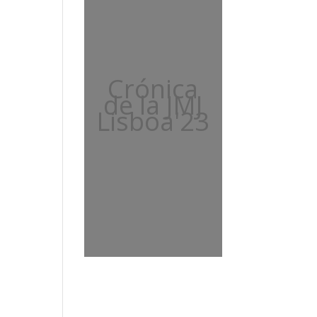
Crónica
de la JMJ
Lisboa'23