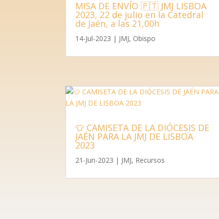
MISA DE ENVÍO 🇵🇹 JMJ LISBOA
2023, 22 de julio en la Catedral
de Jaén, a las 21,00h
14-Jul-2023
|
JMJ
,
Obispo
👕 CAMISETA DE LA DIÓCESIS DE
JAÉN PARA LA JMJ DE LISBOA
2023
21-Jun-2023
|
JMJ
,
Recursos