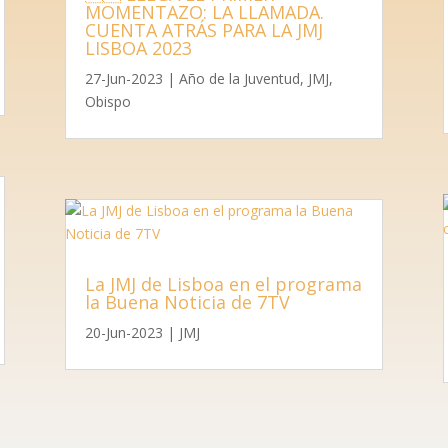
MOMENTAZO: LA LLAMADA.
CUENTA ATRÁS PARA LA JMJ
LISBOA 2023
27-Jun-2023
|
Año de la Juventud
,
JMJ
,
Obispo
La JMJ de Lisboa en el programa
la Buena Noticia de 7TV
20-Jun-2023
|
JMJ