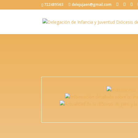
722489563
delejujaen@gmail.com