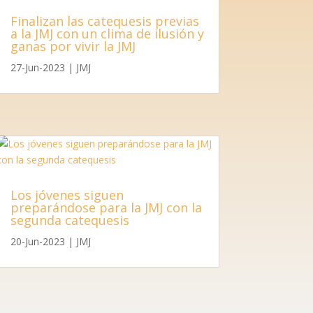
Finalizan las catequesis previas
a la JMJ con un clima de ilusión y
ganas por vivir la JMJ
27-Jun-2023
|
JMJ
Los jóvenes siguen
preparándose para la JMJ con la
segunda catequesis
20-Jun-2023
|
JMJ