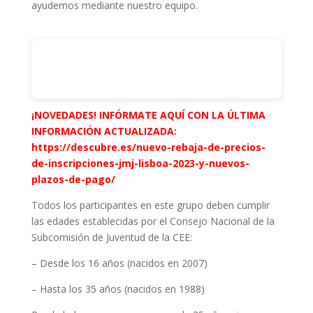
ayudemos mediante nuestro equipo.
¡NOVEDADES! INFÓRMATE AQUÍ CON LA ÚLTIMA
Para ayudarte a recoger los datos de los peregrinos de
INFORMACIÓN ACTUALIZADA:
tu grupo puedes utilizar la siguiente ficha de
https://descubre.es/nuevo-rebaja-de-precios-
inscripción:
de-inscripciones-jmj-lisboa-2023-y-nuevos-
https://docs.google.com/document/d/1M3q34uW2qoA
plazos-de-pago/
4jRUuTw-73E9nLbMkJExO/edit?
usp=share_link&ouid=107644851424690164643&rtpof
Todos los participantes en este grupo deben cumplir
=true&sd=true
las edades establecidas por el Consejo Nacional de la
Subcomisión de Juventud de la CEE:
– Desde los 16 años (nacidos en 2007)
– Hasta los 35 años (nacidos en 1988)