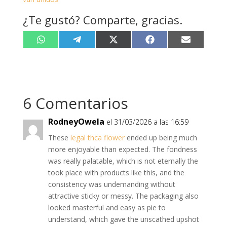
¿Te gustó? Comparte, gracias.
Compartir
Compartir
Compartir
Compartir
Compartir
W
T
X
F
E
en
en
en
en
en
h
e
(
a
m
a
l
T
c
a
t
e
w
e
i
s
g
i
b
l
A
r
t
o
p
a
t
o
p
m
e
k
6 Comentarios
r
)
RodneyOwela
el 31/03/2026 a las 16:59
These
legal thca flower
ended up being much
more enjoyable than expected. The fondness
was really palatable, which is not eternally the
took place with products like this, and the
consistency was undemanding without
attractive sticky or messy. The packaging also
looked masterful and easy as pie to
understand, which gave the unscathed upshot