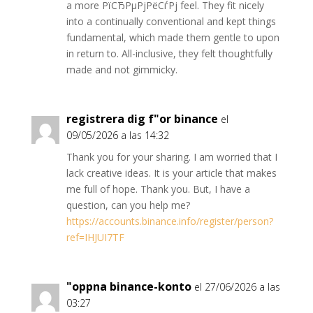
a more РїСЂРµРјРёСѓРј feel. They fit nicely
into a continually conventional and kept things
fundamental, which made them gentle to upon
in return to. All-inclusive, they felt thoughtfully
made and not gimmicky.
registrera dig f"or binance
el
09/05/2026 a las 14:32
Thank you for your sharing. I am worried that I
lack creative ideas. It is your article that makes
me full of hope. Thank you. But, I have a
question, can you help me?
https://accounts.binance.info/register/person?
ref=IHJUI7TF
"oppna binance-konto
el 27/06/2026 a las
03:27