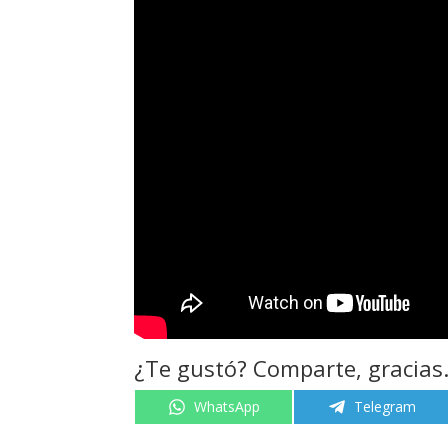
¿Te gustó? Comparte, gracias
Compartir
Compartir
WhatsApp
Telegram
en
en