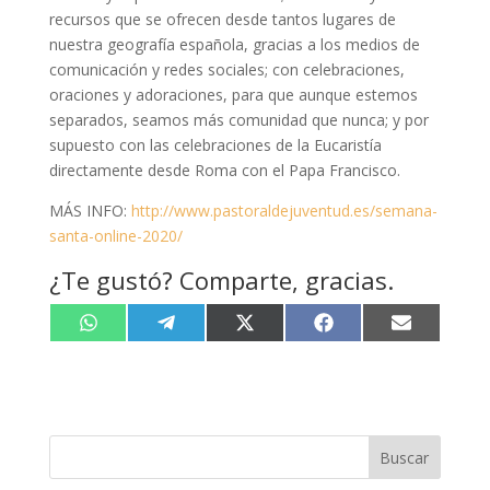
recursos que se ofrecen desde tantos lugares de
nuestra geografía española, gracias a los medios de
comunicación y redes sociales; con celebraciones,
oraciones y adoraciones, para que aunque estemos
separados, seamos más comunidad que nunca; y por
supuesto con las celebraciones de la Eucaristía
directamente desde Roma con el Papa Francisco.
MÁS INFO:
http://www.pastoraldejuventud.es/semana-
santa-online-2020/
¿Te gustó? Comparte, gracias.
Compartir
Compartir
Compartir
Compartir
Compartir
W
T
X
F
E
en
en
en
en
en
h
e
(
a
m
a
l
T
c
a
t
e
w
e
i
s
g
i
b
l
A
r
t
o
p
a
t
o
p
m
e
k
r
Buscar
)