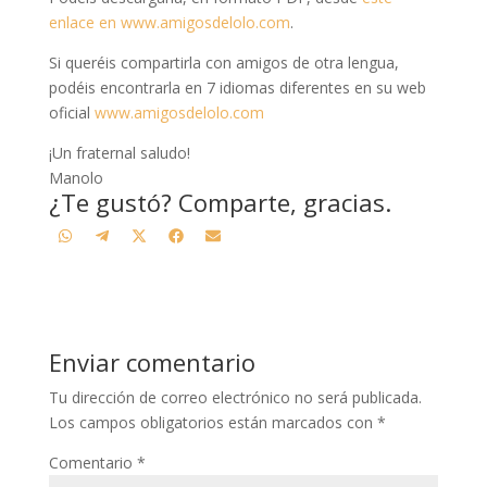
enlace en www.amigosdelolo.com
.
Si queréis compartirla con amigos de otra lengua,
podéis encontrarla en 7 idiomas diferentes en su web
oficial
www.amigosdelolo.com
¡Un fraternal saludo!
Manolo
¿Te gustó? Comparte, gracias.
Compartir
Compartir
Compartir
Compartir
Compartir
W
T
X
F
E
en
en
en
en
en
h
e
(
a
m
a
l
T
c
a
t
e
w
e
i
s
g
i
b
l
Enviar comentario
A
r
t
o
p
a
t
o
Tu dirección de correo electrónico no será publicada.
p
m
e
k
Los campos obligatorios están marcados con
*
r
Comentario
*
)