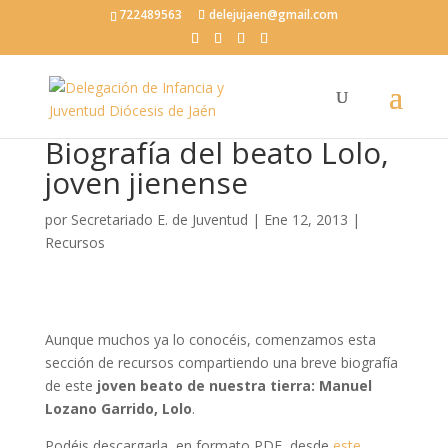
722489563
delejujaen@gmail.com
Biografía del beato Lolo,
joven jienense
por
Secretariado E. de Juventud
|
Ene 12, 2013
|
Recursos
Aunque muchos ya lo conocéis, comenzamos esta
sección de recursos compartiendo una breve biografía
de este
joven beato de nuestra tierra: Manuel
Lozano Garrido, Lolo
.
Podéis descargarla, en formato PDF, desde
este