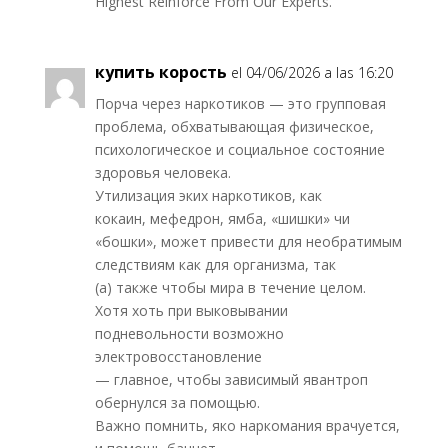
Highest Reinforce From Our Experts.
купить корость
el 04/06/2026 a las 16:20
Порча через наркотиков — это групповая
проблема, обхватывающая физическое,
психологическое и социальное состояние
здоровья человека.
Утилизация эких наркотиков, как
кокаин, мефедрон, ямба, «шишки» чи
«бошки», может привести для необратимым
следствиям как для организма, так
(а) также чтобы мира в течение целом.
Хотя хоть при выковывании
подневольности возможно
электровосстановление
— главное, чтобы зависимый явантроп
обернулся за помощью.
Важно помнить, яко наркомания врачуется,