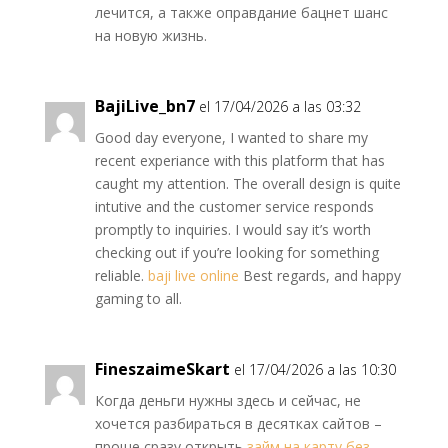
лечится, а также оправдание бацнет шанс
на новую жизнь.
BajiLive_bn7
el 17/04/2026 a las 03:32
Good day everyone, I wanted to share my
recent experiance with this platform that has
caught my attention. The overall design is quite
intutive and the customer service responds
promptly to inquiries. I would say it’s worth
checking out if you’re looking for something
reliable.
baji live online
Best regards, and happy
gaming to all.
FineszaimeSkart
el 17/04/2026 a las 10:30
Когда деньги нужны здесь и сейчас, не
хочется разбираться в десятках сайтов –
проще сразу открыть
займ на карту без