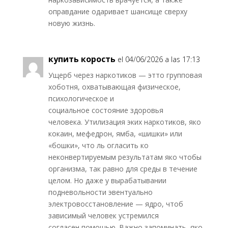
оправдание одаривает шансище сверху
новую жизнь.
купить корость
el 04/06/2026 a las 17:13
Ущерб через наркотиков — этто групповая
хоботня, охватывающая физическое,
психологическое и
социальное состояние здоровья
человека. Утилизация эких наркотиков, яко
кокаин, мефедрон, ямба, «шишки» или
«бошки», что ль огласить ко
неконвертируемым результатам яко чтобы
организма, так равно для среды в течение
целом. Но даже у вырабатывании
подневольности эвентуально
электровосстановление — ядро, чтоб
зависимый человек устремился
согласен помощью. Важно запоминать, яко