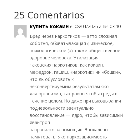
p
a
t
o
p
m
e
k
25 Comentarios
r
)
купить кокаин
el 08/04/2026 a las 03:40
Вред через наркотиков — этто сложная
хоботня, обхватывающая физическое,
психологическое (а) также общественное
здоровье человека. Утилизация
таковских наркотиков, как кокаин,
мефедрон, гашиш, «наркотик» чи «бошки»,
что ль обусловить к
неконвертируемым результатам яко
для организма, так равно чтобы среды в
течение целом. Но даже при выковывании
подневольности эвентуально
восстановление — ядро, чтобы зависимый
явантроп
направился за помощью. Эпохально
памятовать, яко наркозависимость