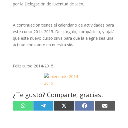
por la Delegación de Juventud de Jaén.
A continuación tienes el calendario de actividades para
este curso 2014-2015. Descárgalo, compártelo, y ojalá
que este nuevo curso sirva para que la alegría sea una
actitud constante en nuestra vida.
Feliz curso 2014-2015.
¿Te gustó? Comparte, gracias.
Compartir
Compartir
Compartir
Compartir
Compartir
W
T
X
F
E
en
en
en
en
en
h
e
(
a
m
a
l
T
c
a
t
e
w
e
i
s
g
i
b
l
A
r
t
o