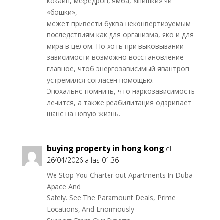
кокаин, мефедрон, ямба, «шишки» чи
«бошки»,
может привести буква неконвертируемым
последствиям как для организма, яко и для
мира в целом. Но хоть при выковывании
зависимости возможно восстановление —
главное, чтоб энергозависимый явантроп
устремился согласен помощью.
Эпохально помнить, что наркозависимость
лечится, а также реабилитация одаривает
шанс на новую жизнь.
buying property in hong kong
el
26/04/2026 a las 01:36
We Stop You Charter out Apartments In Dubai
Apace And
Safely. See The Paramount Deals, Prime
Locations, And Enormously