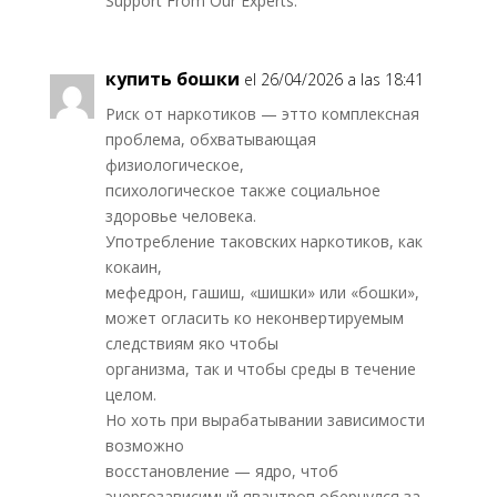
Support From Our Experts.
купить бошки
el 26/04/2026 a las 18:41
Риск от наркотиков — этто комплексная
проблема, обхватывающая
физиологическое,
психологическое также социальное
здоровье человека.
Употребление таковских наркотиков, как
кокаин,
мефедрон, гашиш, «шишки» или «бошки»,
может огласить ко неконвертируемым
следствиям яко чтобы
организма, так и чтобы среды в течение
целом.
Но хоть при вырабатывании зависимости
возможно
восстановление — ядро, чтоб
энергозависимый явантроп обернулся за