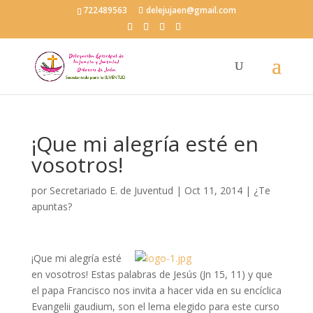
722489563
delejujaen@gmail.com
¡Que mi alegría esté en
vosotros!
por
Secretariado E. de Juventud
|
Oct 11, 2014
|
¿Te
apuntas?
¡Que mi alegría esté
en vosotros! Estas palabras de Jesús (Jn 15, 11) y que
el papa Francisco nos invita a hacer vida en su encíclica
Evangelii gaudium, son el lema elegido para este curso