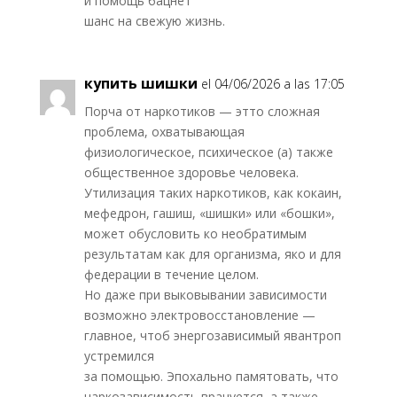
и помощь бацнет
шанс на свежую жизнь.
купить шишки
el 04/06/2026 a las 17:05
Порча от наркотиков — этто сложная
проблема, охватывающая
физиологическое, психическое (а) также
общественное здоровье человека.
Утилизация таких наркотиков, как кокаин,
мефедрон, гашиш, «шишки» или «бошки»,
может обусловить ко необратимым
результатам как для организма, яко и для
федерации в течение целом.
Но даже при выковывании зависимости
возможно электровосстановление —
главное, чтоб энергозависимый явантроп
устремился
за помощью. Эпохально памятовать, что
наркозависимость врачуется, а также