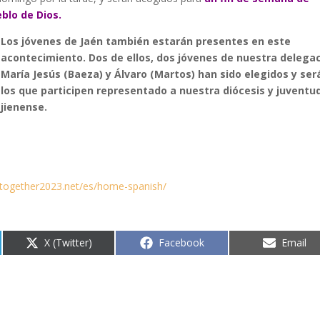
blo de Dios.
Los jóvenes de Jaén también estarán presentes en este
acontecimiento. Dos de ellos, dos jóvenes de nuestra delegac
María Jesús (Baeza) y Álvaro (Martos) han sido elegidos y ser
los que participen representado a nuestra diócesis y juventu
jienense.
//together2023.net/es/home-spanish/
.
Compartir
Compartir
Compart
X (Twitter)
Facebook
Email
en
en
en