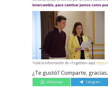
intercambio, para caminar juntos como pue
Toda la información de «Together» aquí:
https:
¿Te gustó? Comparte, gracias
Compartir
Compartir
WhatsApp
Telegram
en
en