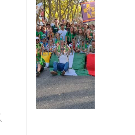
Crónica
de la JMJ
Lisboa'23
s
os