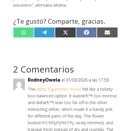
encuentro”,
afirmaba Molina.
¿Te gustó? Comparte, gracias.
Compartir
Compartir
Compartir
Compartir
Compartir
W
T
X
F
E
en
en
en
en
en
h
e
(
a
m
a
l
T
c
a
t
e
w
e
i
s
g
i
b
l
A
r
t
o
p
a
t
o
p
m
e
k
2 Comentarios
r
)
RodneyOwela
el 31/03/2026 a las 17:59
This
delta 9 gummies mood
felt like a tickety-
boo balanced option. It wasnвЂ™t too morose
and didnвЂ™t lean too far-off in the other
instructing either, which made it a handy pick
for different parts of the day. The flower
looked РїСЂРµРјРёСѓРј, nicely trimmed, and
tranquil fresh instead of dry and crumbly. The