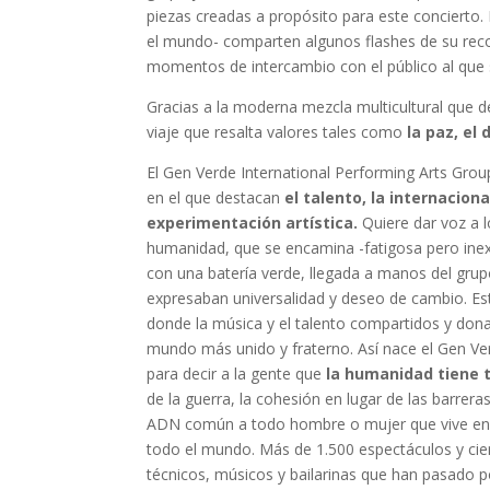
piezas creadas a propósito para este concierto.
el mundo- comparten algunos flashes de su recorr
momentos de intercambio con el público al que s
Gracias a la moderna mezcla multicultural que d
viaje que resalta valores tales como
la paz, el 
El Gen Verde International Performing Arts Gro
en el que destacan
el talento, la internaciona
experimentación artística.
Quiere dar voz a l
humanidad, que se encamina -fatigosa pero inex
con una batería verde, llegada a manos del grupo
expresaban universalidad y deseo de cambio. Es
donde la música y el talento compartidos y donad
mundo más unido y fraterno. Así nace el Gen Ve
para decir a la gente que
la humanidad tiene 
de la guerra, la cohesión en lugar de las barreras
ADN común a todo hombre o mujer que vive en est
todo el mundo. Más de 1.500 espectáculos y cien
técnicos, músicos y bailarinas que han pasado p