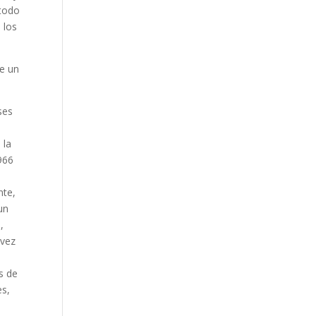
 todo
 los
de un
ses
 la
966
nte,
un
,
 vez
l
s de
es,