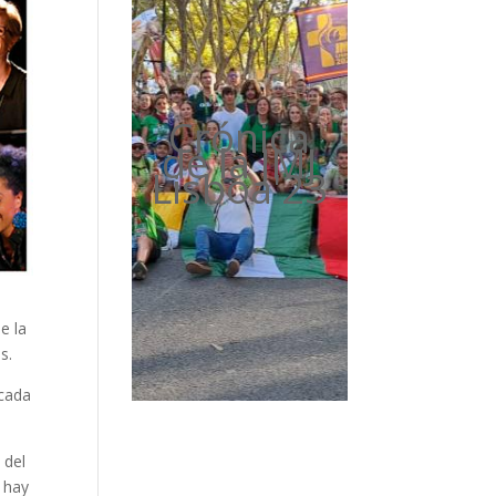
Crónica
de la JMJ
Lisboa'23
e la
s.
 cada
 del
 hay