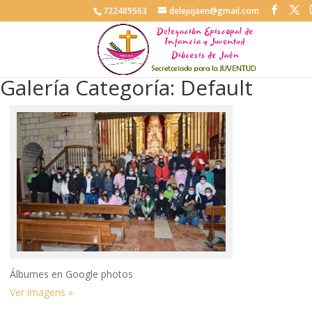
722489563
delejujaen@gmail.com
Galería Categoría: Default
Álbumes en Google photos
Ver imagens »