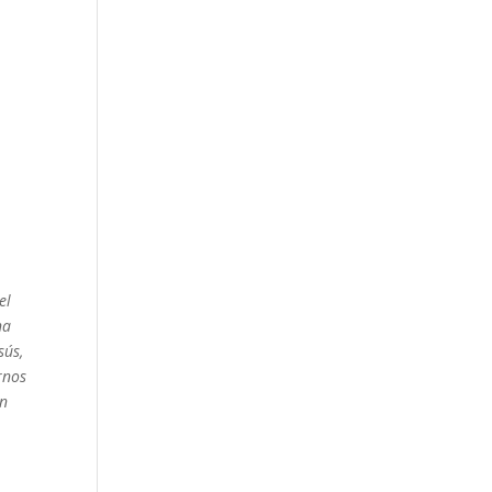
el
na
sús,
rnos
on