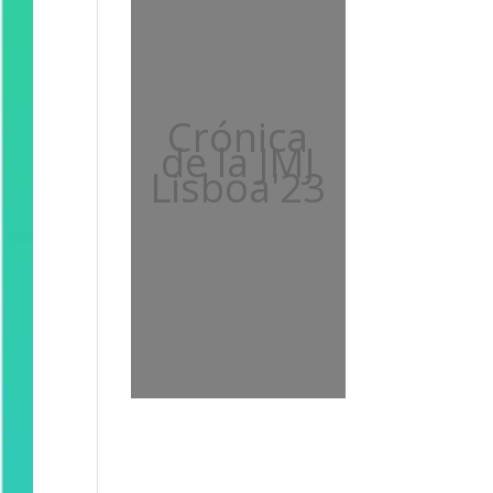
Crónica
de la JMJ
Lisboa'23