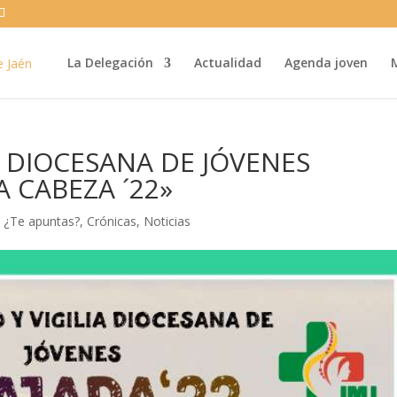
La Delegación
Actualidad
Agenda joven
A DIOCESANA DE JÓVENES
A CABEZA ´22»
|
¿Te apuntas?
,
Crónicas
,
Noticias