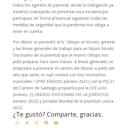
todos los agentes de pastoral, desde la Delegación ya
estamos trabajando en presentar esta iniciativa por
parroquias de forma presencial siguiendo todas las
medidas de seguridad que la pandemia nos obliga a
tener en cuenta.
Por último se presentó al Sr. Obispo un boceto general
y las líneas generales de trabajo para un futuro Sínodo
Diocesano de la Juventud que el mismo Obispo nos
pidió preparar hace unos meses. A líneas generales se
empezará a presentar el camino del Sínodo a partir del
año que viene, el cual contará con tres momentos
esenciales: 1)PRE-SÍNODO (verano 2021) con la PEJ´21
del Camino de Santiago propuesta por la CEE a los
jóvenes; 2) SÍNODO DIOCESANO DE LA JUVENTUD
(verano 2022) y Jornada Mundial de la Juventud Lisboa
2023.
¿Te gustó? Comparte, gracias.
Compartir
Compartir
Compartir
Compartir
Compartir
W
T
X
F
E