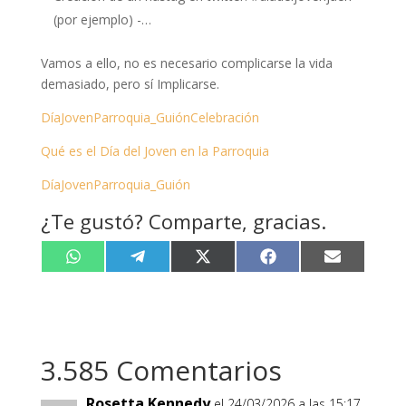
(por ejemplo) -…
Vamos a ello, no es necesario complicarse la vida
demasiado, pero sí Implicarse.
DíaJovenParroquia_GuiónCelebración
Qué es el Día del Joven en la Parroquia
DíaJovenParroquia_
Guión
¿Te gustó? Comparte, gracias.
Compartir
Compartir
Compartir
Compartir
Compartir
W
T
X
F
E
en
en
en
en
en
h
e
(
a
m
a
l
T
c
a
t
e
w
e
i
s
g
i
b
l
A
r
t
o
p
a
t
o
p
m
e
k
3.585 Comentarios
r
)
Rosetta Kennedy
el 24/03/2026 a las 15:17