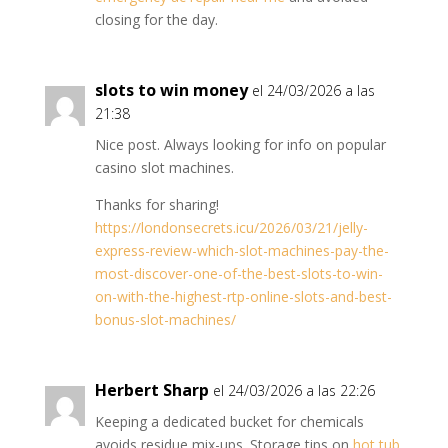
closing for the day.
slots to win money
el 24/03/2026 a las
21:38
Nice post. Always looking for info on popular
casino slot machines.
Thanks for sharing!
https://londonsecrets.icu/2026/03/21/jelly-
express-review-which-slot-machines-pay-the-
most-discover-one-of-the-best-slots-to-win-
on-with-the-highest-rtp-online-slots-and-best-
bonus-slot-machines/
Herbert Sharp
el 24/03/2026 a las 22:26
Keeping a dedicated bucket for chemicals
avoids residue mix-ups. Storage tips on
hot tub