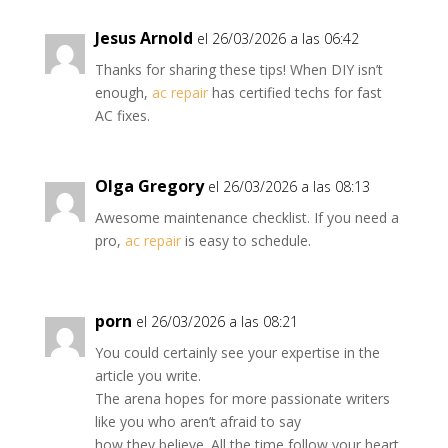
Jesus Arnold
el 26/03/2026 a las 06:42
Thanks for sharing these tips! When DIY isn’t
enough,
ac repair
has certified techs for fast
AC fixes.
Olga Gregory
el 26/03/2026 a las 08:13
Awesome maintenance checklist. If you need a
pro,
ac repair
is easy to schedule.
porn
el 26/03/2026 a las 08:21
You could certainly see your expertise in the
article you write.
The arena hopes for more passionate writers
like you who aren’t afraid to say
how they believe. All the time follow your heart.