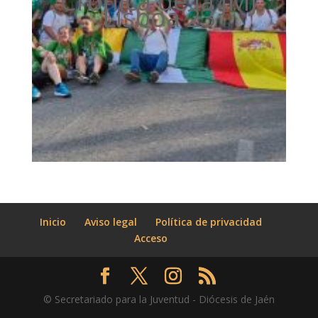
Crónica de la JMJ
Lisboa'23
Inicio
Aviso legal
Política de privacidad
Acceso
© Secretariado para la Juventud - Diócesis de Jaén