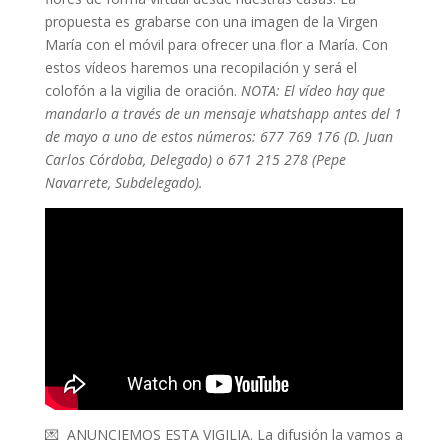
propuesta es grabarse con una imagen de la Virgen
María con el móvil para ofrecer una flor a María. Con
estos vídeos haremos una recopilación y será el
colofón a la vigilia de oración.
NOTA: El vídeo hay que
mandarlo a través de un mensaje whatshapp antes del 1
de mayo a uno de estos números: 677 769 176 (D. Juan
Carlos Córdoba, Delegado) o 671 215 278 (Pepe
Navarrete, Subdelegado).
💌 ANUNCIEMOS ESTA VIGILIA. La difusión la vamos a