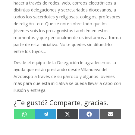
hacer a través de redes, web, correos electrónicos a
distintas delegaciones y secretariados diocesanos, a
todos los sacerdotes y religiosas, colegios, profesores
de religión…etc. Que se note sobre todo que los
jóvenes sois los protagonistas también en estos
momentos y que personalmente os invitamos a forma
parte de esta iniciativa. No te quedes sin difundirlo
entre los tuyos…
Desde el equipo de la Delegación le agradecemos la
ayuda que están prestando desde Villanueva del
Arzobispo a través de su párroco y algunos jóvenes
más para que esta iniciativa se pueda llevar a cabo con
ilusión y entrega.
¿Te gustó? Comparte, gracias.
Compartir
Compartir
Compartir
Compartir
Compartir
W
T
X
F
E
en
en
en
en
en
h
e
(
a
m
a
l
T
c
a
t
e
w
e
i
s
g
i
b
l