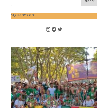
Buscar
Síguenos en:
Instagram
Facebook
Twitter
Crónica de la JMJ
Lisboa'23