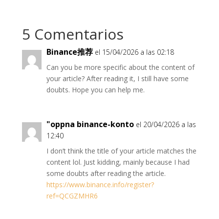
s
g
i
b
l
A
r
t
o
p
a
t
o
p
m
e
k
5 Comentarios
r
)
Binance推荐
el 15/04/2026 a las 02:18
Can you be more specific about the content of
your article? After reading it, I still have some
doubts. Hope you can help me.
"oppna binance-konto
el 20/04/2026 a las
12:40
I don’t think the title of your article matches the
content lol. Just kidding, mainly because I had
some doubts after reading the article.
https://www.binance.info/register?
ref=QCGZMHR6