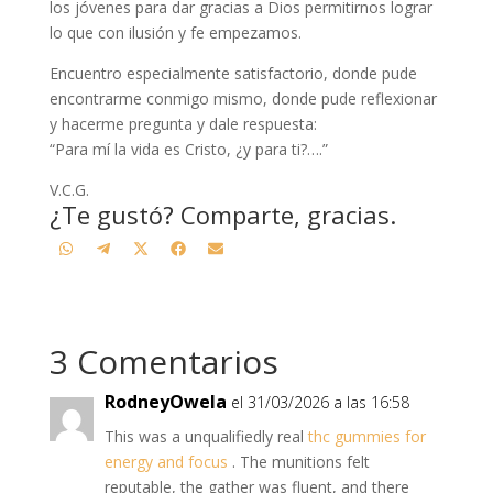
los jóvenes para dar gracias a Dios permitirnos lograr
lo que con ilusión y fe empezamos.
Encuentro especialmente satisfactorio, donde pude
encontrarme conmigo mismo, donde pude reflexionar
y hacerme pregunta y dale respuesta:
“Para mí la vida es Cristo, ¿y para ti?….”
V.C.G.
¿Te gustó? Comparte, gracias.
Compartir
Compartir
Compartir
Compartir
Compartir
W
T
X
F
E
en
en
en
en
en
h
e
(
a
m
a
l
T
c
a
t
e
w
e
i
3 Comentarios
s
g
i
b
l
A
r
t
o
RodneyOwela
p
a
t
o
el 31/03/2026 a las 16:58
p
m
e
k
This was a unqualifiedly real
thc gummies for
r
energy and focus
. The munitions felt
)
reputable, the gather was fluent, and there