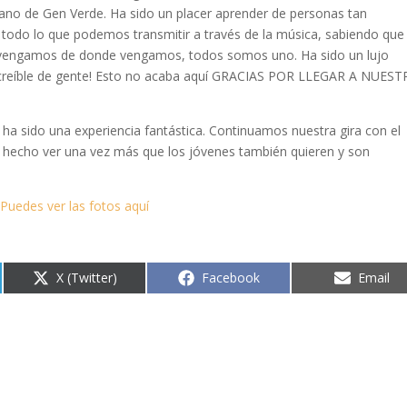
ano de Gen Verde. Ha sido un placer aprender de personas tan
todo lo que podemos transmitir a través de la música, sabiendo que
, vengamos de donde vengamos, todos somos uno. Ha sido un lujo
increíble de gente! Esto no acaba aquí GRACIAS POR LLEGAR A NUES
ha sido una experiencia fantástica. Continuamos nuestra gira con el
 hecho ver una vez más que los jóvenes también quieren y son
Puedes ver las fotos aquí
.
Compartir
Compartir
Compart
X (Twitter)
Facebook
Email
en
en
en