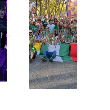
Crónica
de la JMJ
Lisboa'23