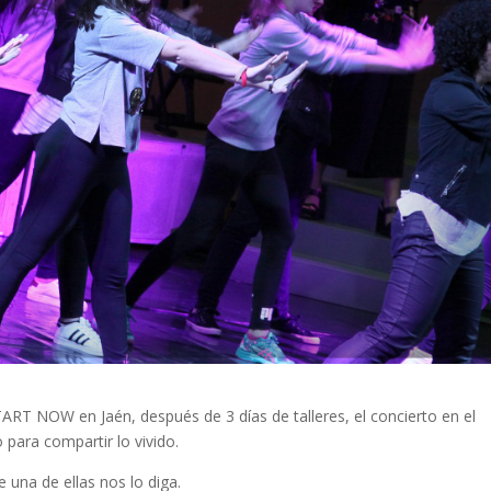
ART NOW en Jaén, después de 3 días de talleres, el concierto en el
para compartir lo vivido.
 una de ellas nos lo diga.