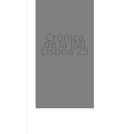
Crónica
de la JMJ
Lisboa'23