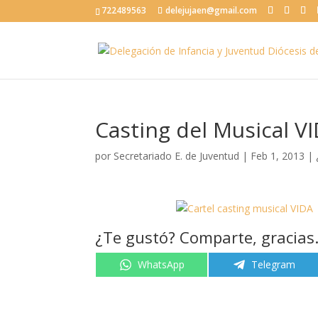
722489563
delejujaen@gmail.com
Casting del Musical V
por
Secretariado E. de Juventud
|
Feb 1, 2013
|
¿Te gustó? Comparte, gracias
Compartir
Compartir
WhatsApp
Telegram
en
en