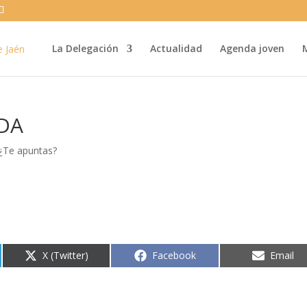
La Delegación
Actualidad
Agenda joven
IDA
¿Te apuntas?
.
Compartir
Compartir
Compart
X (Twitter)
Facebook
Email
en
en
en