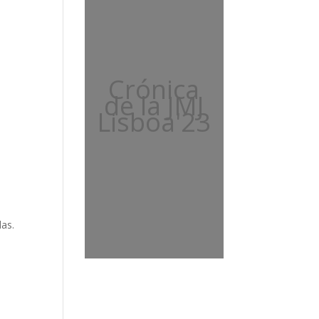
Crónica
de la JMJ
Lisboa'23
das.