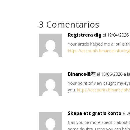
en
en
en
3 Comentarios
Registrera dig
el 12/04/2026 
Your article helped me a lot, is 
https://accounts.binance.info/re
Binance推荐
el 18/06/2026 a l
Your point of view caught my eye
you.
https://accounts.binance.bh
Skapa ett gratis konto
el 
Can you be more specific about the
some doubts. Hope you can help