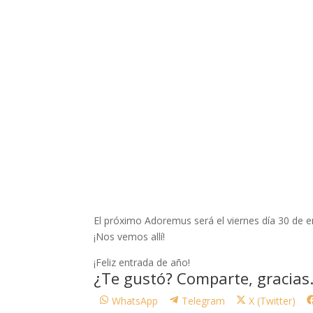
El próximo Adoremus será el viernes día 30 de e
¡Nos vemos allí!
¡Feliz entrada de año!
¿Te gustó? Comparte, gracias
Compartir
Compartir
Compartir
WhatsApp
Telegram
X (Twitter)