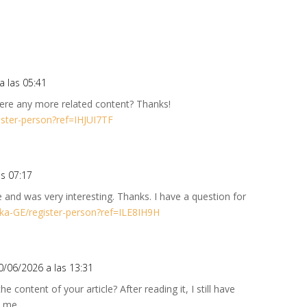
en
en
a las 05:41
there any more related content? Thanks!
gister-person?ref=IHJUI7TF
as 07:17
 and was very interesting. Thanks. I have a question for
/ka-GE/register-person?ref=ILE8IH9H
20/06/2026 a las 13:31
 content of your article? After reading it, I still have
 me.