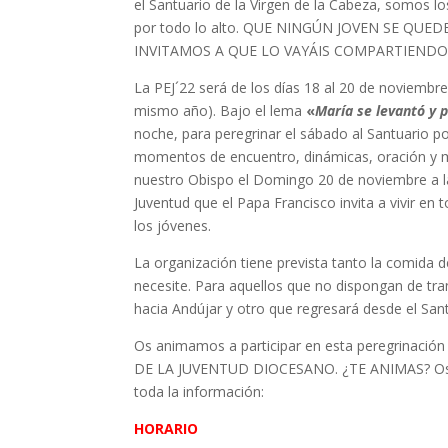
el Santuario de la Virgen de la Cabeza, somos l
por todo lo alto. QUE NINGÚN JOVEN SE QUE
INVITAMOS A QUE LO VAYÁIS COMPARTIEND
La PEJ´22 será de los días 18 al 20 de noviembre
mismo año). Bajo el lema
«
María se levantó y 
noche, para peregrinar el sábado al Santuario p
momentos de encuentro, dinámicas, oración y m
nuestro Obispo el Domingo 20 de noviembre a la
Juventud que el Papa Francisco invita a vivir en
los jóvenes.
La organización tiene prevista tanto la comida 
necesite. Para aquellos que no dispongan de tra
hacia Andújar y otro que regresará desde el Sant
Os animamos a participar en esta peregrinación 
DE LA JUVENTUD DIOCESANO. ¿TE ANIMAS? Os e
toda la información:
HORARIO