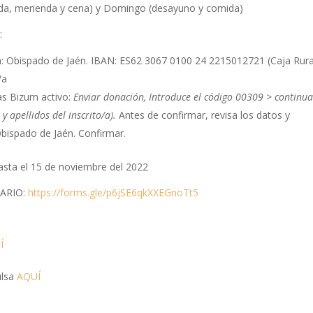
da, merienda y cena) y Domingo (desayuno y comida)
:
nta: Obispado de Jaén. IBAN: ES62 3067 0100 24 2215012721 (Caja Rura
/a
as Bizum activo:
Enviar donación, Introduce el código 00309 > continua
y apellidos del inscrito/a).
Antes de confirmar, revisa los datos y
Obispado de Jaén. Confirmar.
ta el 15 de noviembre del 2022
LARIO:
https://forms.gle/p6jSE6qkXXEGnoTt5
Í
ulsa
AQUÍ
.