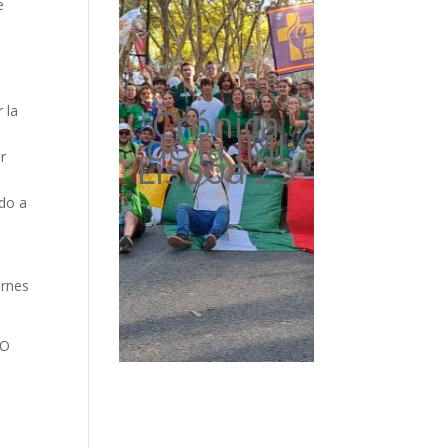
e
Crónica
 la
de la JMJ
Lisboa'23
r
ndo a
ernes
ÑO