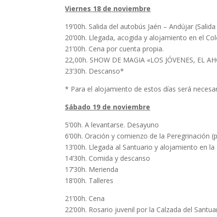
Viernes 18 de noviembre
19’00h. Salida del autobús Jaén – Andújar (Salid
20’00h. Llegada, acogida y alojamiento en el Co
21’00h. Cena por cuenta propia.
22,00h. SHOW DE MAGIA «LOS JÓVENES, EL A
23’30h. Descanso*
* Para el alojamiento de estos días será necesari
Sábado 19 de noviembre
5’00h. A levantarse. Desayuno
6’00h. Oración y comienzo de la Peregrinación (
13’00h. Llegada al Santuario y alojamiento en l
14’30h. Comida y descanso
17’30h. Merienda
18’00h. Talleres
21’00h. Cena
22’00h. Rosario juvenil por la Calzada del Santuar