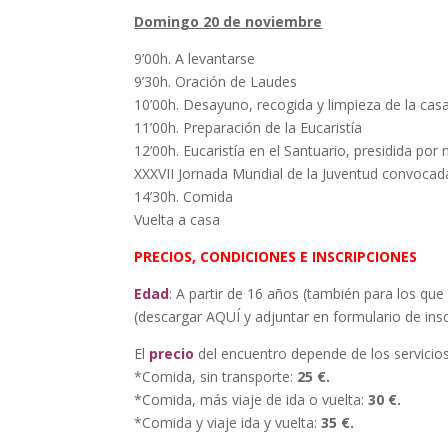
Domingo 20 de noviembre
9’00h. A levantarse
9’30h. Oración de Laudes
10’00h. Desayuno, recogida y limpieza de la cas
11’00h. Preparación de la Eucaristía
12’00h. Eucaristía en el Santuario, presidida po
XXXVII Jornada Mundial de la Juventud convocada 
14’30h. Comida
Vuelta a casa
PRECIOS, CONDICIONES E INSCRIPCIONES
Edad
: A partir de 16 años (también para los qu
(descargar AQUÍ y adjuntar en formulario de insc
El
precio
del encuentro depende de los servicios
*Comida, sin transporte:
25
€
.
*Comida, más viaje de ida o vuelta:
30 €
.
*Comida y viaje ida y vuelta:
35
€
.