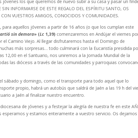
os jóvenes los que queremos de nuevo subir a su casa y pasar un find
DE SIN INFORMARSE DE ESTE REGALO DEL ESPÍRITU SANTO, OS
O CON VUESTROS AMIGOS, CONOCIDOS Y COMUNIDADES.
, para aquellos jóvenes a partir de 16 años (o que los cumplan este
partió sin demora
» (
Lc
1,39)
comenzaremos en Andújar el viernes por
or el Camino Viejo. Al llegar disfrutaremos hasta el Domingo de
uchas más sorpresas… todo culminará con la Eucaristía presidida po
s 12,00 en el Santuario, nos uniremos a la Jornada Mundial de la
 todas las diócesis a través de las comunidades y parroquias convoca
del sábado y domingo, como el transporte para todo aquel que lo
nsporte propio, habrá un autobús que saldrá de Jaén a las 19 h del vi
uario a Jaén al finalizar nuestro encuentro.
diocesana de jóvenes y a festejar la alegría de nuestra fe en este A
speramos y estamos enteramente a vuestro servicio. Os dejamos